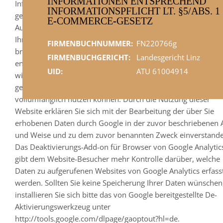
INFORMATIONEN ENTSPRECHEND
Informationen gegebenenfalls an Dritte übertragen, sofern d
INFORMATIONSPFLICHT LT. §5/ABS. 1
gesetzlich vorgeschrieben oder soweit Dritte diese Daten im
E-COMMERCE-GESETZ
Auftrag von Google verarbeiten. Google wird in keinem Fall
Ihre IP-Adresse mit anderen Daten von Google in Verbindun
FIRMENBUCHNUMMER:
FN220766g
bringen. Sie können die Installation der Cookies durch eine
FIRMENBUCHGERICHT:
Landesgericht Linz
entsprechende Einstellung Ihrer Browser Software verhinder
UID:
ATU 61004914
wir weisen Sie jedoch darauf hin, dass Sie in diesem Fall
gegebenenfalls nicht sämtliche Funktionen dieser Website
vollumfänglich nutzen können. Durch die Nutzung dieser
Website erklären Sie sich mit der Bearbeitung der über Sie
erhobenen Daten durch Google in der zuvor beschriebenen 
und Weise und zu dem zuvor benannten Zweck einverstande
Das Deaktivierungs-Add-on für Browser von Google Analytic
gibt dem Website-Besucher mehr Kontrolle darüber, welche
Daten zu aufgerufenen Websites von Google Analytics erfass
werden. Sollten Sie keine Speicherung Ihrer Daten wünschen
installieren Sie sich bitte das von Google bereitgestellte De-
Aktivierungswerkzeug unter
http://tools.google.com/dlpage/gaoptout?hl=de.